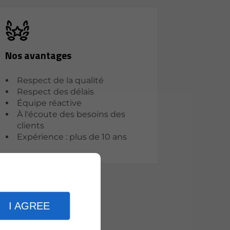
Nos avantages
Respect de la qualité
Respect des délais
Équipe réactive
À l'écoute des besoins des
clients
Expérience : plus de 10 ans
I AGREE