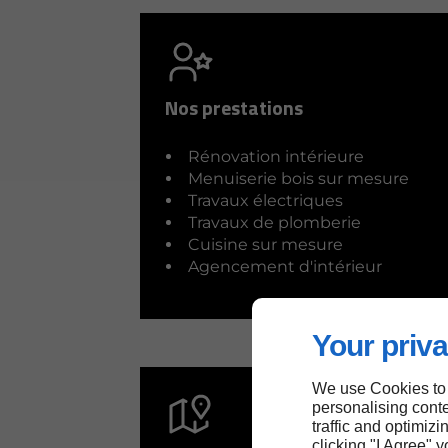
Nos prestations
Rénovation intérieure
Menuiserie bois sur mesure
Travaux électriques
Travaux de plomberie
Cuisine sur mesure
Agencement d'intérieur
Your priva
We use Cookies to
personalising conte
traffic and optimizi
clicking "I Agree" 