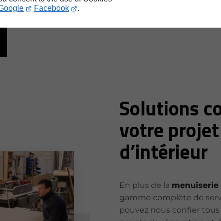
Google
Facebook
.
Solutions c
votre proje
d’intérieur
En plus de la
menuiserie 
gamme complète de servic
pouvez nous confier tou