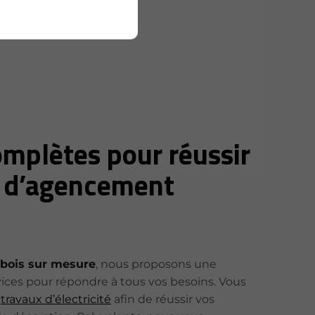
omplètes pour réussir
t d’agencement
bois sur mesure
, nous proposons une
es pour répondre à tous vos besoins. Vous
s
travaux d’électricité
afin de réussir vos