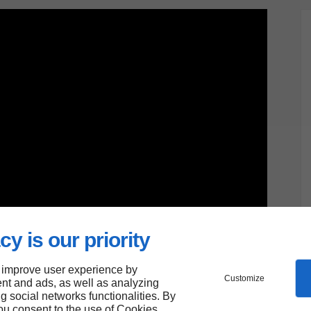
cy is our priority
 improve user experience by
Customize
nt and ads, as well as analyzing
ng social networks functionalities. By
you consent to the use of Cookies