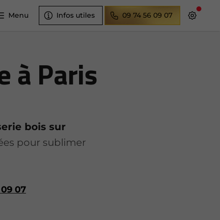
Menu
Infos utiles
09 74 56 09 07
 à Paris
erie bois sur
ées pour sublimer
 09 07