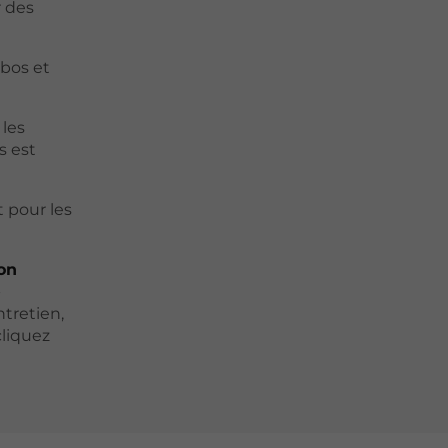
r des
abos et
 les
s est
t pour les
on
-
ntretien,
cliquez