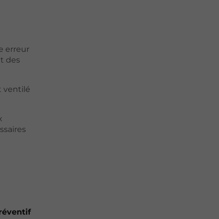
e erreur
et des
 ventilé
x
ssaires
réventif