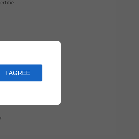
rtifié.
ation. Les
usure
I AGREE
st pas
le et
e,
r