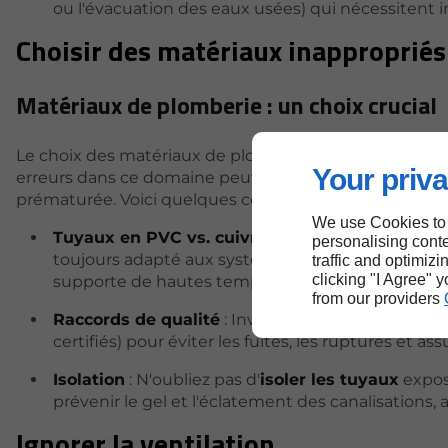
ou l'évacuation des eaux usées) qui nécessitent im
Choisir des matériaux inappropriés
Matériaux de plomberie : un choix crucial
Le choix des matériaux de plomberie est fondamental 
Your priva
erreurs dans ce domaine peuvent engendrer des pro
prématurée. Voici quelques conseils essentiels :
We use Cookies to
Tuyaux en PVC vs. cuivre
: Bien que le
PVC
soit 
personalising conte
toujours adapté aux systèmes d'eau chaude sous
traffic and optimizi
clicking "I Agree" 
supporte de hautes températures, mais il est plu
from our providers
Raccords de qualité
: Investissez impérativement
certifiés) pour éviter les fuites, les ruptures et a
Isolation
: N'oubliez pas d'
isoler les tuyaux
exposé
prévenir le gel et l'éclatement des canalisations, 
Ignorer la ventilation