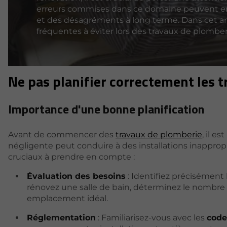
erreurs commises dans ce domaine peuvent en
et des désagréments à long terme. Dans cet art
fréquentes à éviter lors des travaux de plomber
Ne pas planifier correctement les 
Importance d'une bonne planification
Avant de commencer des
travaux de plomberie
, il e
négligente peut conduire à des installations inappro
cruciaux à prendre en compte :
Évaluation des besoins
: Identifiez précisément 
rénovez une salle de bain, déterminez le nombre de
emplacement idéal.
Réglementation
: Familiarisez-vous avec les
code