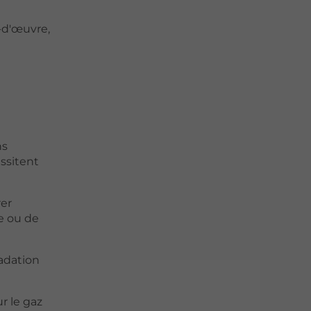
-d'œuvre,
ns
ssitent
rer
e ou de
adation
r le gaz