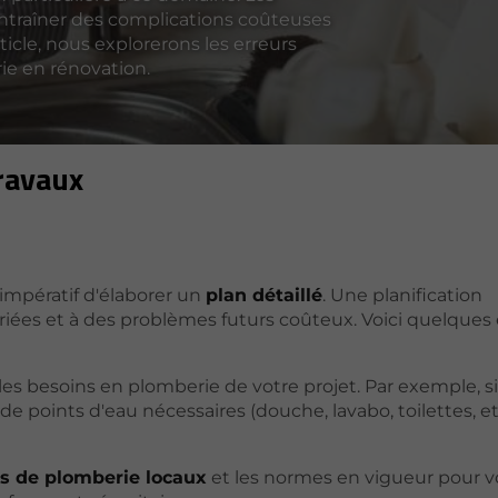
traîner des complications coûteuses
icle, nous explorerons les erreurs
ie en rénovation.
travaux
st impératif d'élaborer un
plan détaillé
. Une planification
priées et à des problèmes futurs coûteux. Voici quelque
les besoins en plomberie de votre projet. Par exemple, s
 points d'eau nécessaires (douche, lavabo, toilettes, etc
s de plomberie locaux
et les normes en vigueur pour 